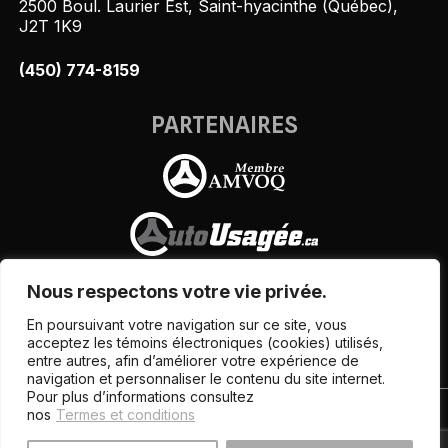
2500 Boul. Laurier Est, Saint-hyacinthe (Québec),
J2T 1K9
(450) 774-8159
PARTENAIRES
Nous respectons votre vie privée.
En poursuivant votre navigation sur ce site, vous
acceptez les témoins électroniques (cookies) utilisés,
entre autres, afin d’améliorer votre expérience de
navigation et personnaliser le contenu du site internet.
Pour plus d’informations consultez
nos
Termes et conditions
Termes et conditions
| © Tous droits réservés 2026
Association des marchands de véhicules d'occasion du